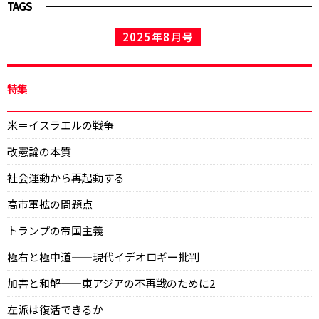
TAGS
2025年8月号
特集
米＝イスラエルの戦争
改憲論の本質
社会運動から再起動する
高市軍拡の問題点
トランプの帝国主義
極右と極中道——現代イデオロギー批判
加害と和解——東アジアの不再戦のために2
左派は復活できるか