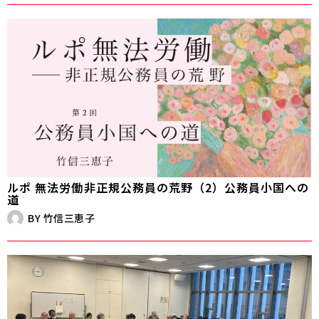
ルポ 無法労働――非正規公務員の荒野（2）公務員小国への
道
BY
竹信三恵子