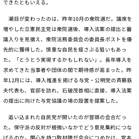
できたともいえる。
潮目が変わったのは、昨年10月の衆院選だ。議席を
増やした立憲民主党は衆院選後、導入法案の提出と審
議入りを見据え、衆院法務委員会の委員長ポストを優
先的に獲得した。慎重な自民を揺さぶる狙いもあっ
た。「とうとう実現するかもしれない」。長年導入を
求めてきた当事者や団体の間で期待感が高まった。昨
年12月には、導入推進を掲げる与党・公明党の斉藤鉄
夫代表も、官邸を訪れ、石破茂首相に直接、導入法案
の提出に向けた与党協議の場の設置を提案した。
追い込まれた自民党が開いたのが冒頭の会合だっ
た。保守派の反対が根強いなかでどう意見集約につな
げるのか――。関心を持つ取材陣が会合につめかけ、党本