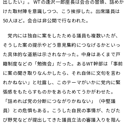
出したい」。 WTの逢沢一郎座長は会合の冒頭、詰めか
けた取材陣を意識しつつ、こう挨拶した。出席議員は
50人ほど。会合は非公開で行なわれた。
党内には独自に案をしたためる議員も複数いたが、
そうした案の提示やどう意見集約につなげるかといっ
た具体的な道筋は示されなかった。中身はあくまで戸
籍制度などの「勉強会」だった。あるWT幹部は「事前
に案の聞き取りなんかしたら、それ自体に文句を言わ
れかねない」と吐露し、このテーマがいかに党内に緊
張感をもたらすものかをあらためてうかがわせた。
「詰めれば党の分断につながりかねない」（中堅議
員）との危惧もある。こうした自民の事情が、たびた
び野党などが提出してきた議員立法の審議入りを阻ん