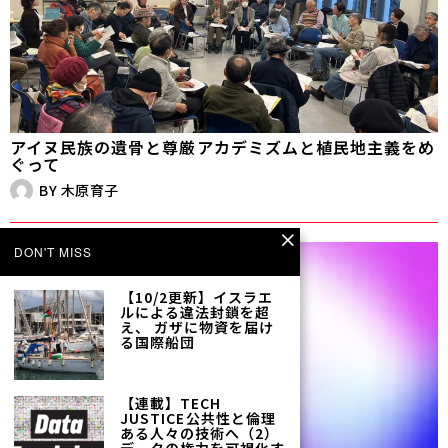
アイヌ民族の遺骨と尊厳――アカデミズムと植民地主義をめ
ぐって
BY
木原育子
DON'T MISS
【10/2更新】イスラエ
ルによる違法封鎖を超
え、 ガザに物資を届け
る国際船団
【連載】TECH
JUSTICE――公共性と倫理
ある人々の技術へ（2）