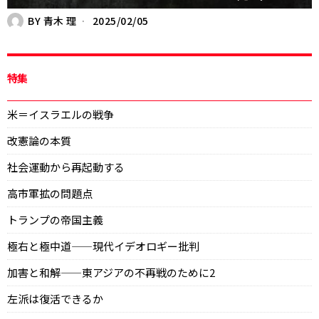
BY
青木 理
2025/02/05
特集
米＝イスラエルの戦争
改憲論の本質
社会運動から再起動する
高市軍拡の問題点
トランプの帝国主義
極右と極中道——現代イデオロギー批判
加害と和解——東アジアの不再戦のために2
左派は復活できるか