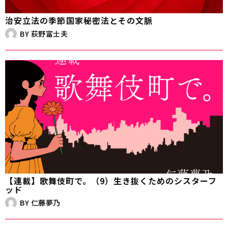
治安立法の季節――国家秘密法とその文脈
BY
荻野富士夫
【連載】歌舞伎町で。（9）生き抜くためのシスターフ
ッド
BY
仁藤夢乃