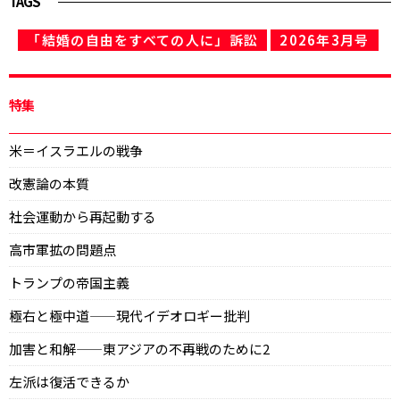
TAGS
「結婚の自由をすべての人に」訴訟
2026年3月号
特集
米＝イスラエルの戦争
改憲論の本質
社会運動から再起動する
高市軍拡の問題点
トランプの帝国主義
極右と極中道——現代イデオロギー批判
加害と和解——東アジアの不再戦のために2
左派は復活できるか