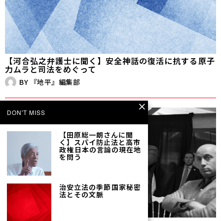
【河合弘之弁護士に聞く】安全神話の復活に抗する――原子
力ムラと司法をめぐって
BY
『地平』編集部
DON'T MISS
【田原総一朗さんに聞
く】スパイ防止法と高市
政権――日本の言論の現在地
を問う
治安立法の季節――国家秘密
法とその文脈