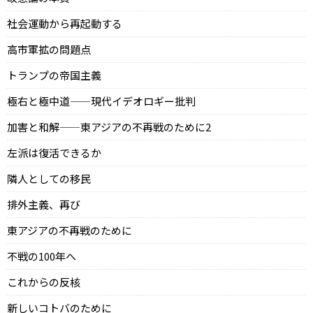
社会運動から再起動する
高市軍拡の問題点
トランプの帝国主義
極右と極中道——現代イデオロギー批判
加害と和解——東アジアの不再戦のために2
左派は復活できるか
隣人としての移民
排外主義、再び
東アジアの不再戦のために
不戦の100年へ
これからの反核
新しいコトバのために