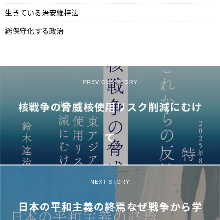
生きている治安維持法
総保守化する政治
PREVIOUS STORY
核戦争の脅威――核使用リスク削減にむけ
て
NEXT STORY
日本の平和主義の終焉――なぜ戦争から学