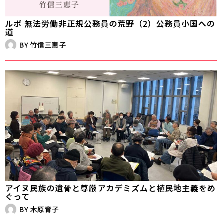
ルポ 無法労働――非正規公務員の荒野（2）公務員小国への
道
BY
竹信三恵子
アイヌ民族の遺骨と尊厳――アカデミズムと植民地主義をめ
ぐって
BY
木原育子