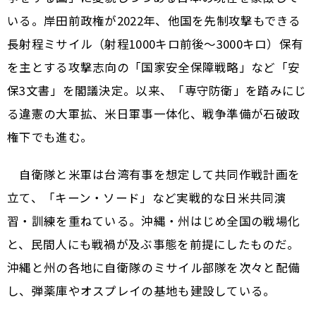
いる。岸田前政権が2022年、他国を先制攻撃もできる
長射程ミサイル（射程1000キロ前後～3000キロ）保有
を主とする攻撃志向の「国家安全保障戦略」など「安
保3文書」を閣議決定。以来、「専守防衛」を踏みにじ
る違憲の大軍拡、米日軍事一体化、戦争準備が石破政
権下でも進む。
自衛隊と米軍は台湾有事を想定して共同作戦計画を
立て、「キーン・ソード」など実戦的な日米共同演
習・訓練を重ねている。沖縄・州はじめ全国の戦場化
と、民間人にも戦禍が及ぶ事態を前提にしたものだ。
沖縄と州の各地に自衛隊のミサイル部隊を次々と配備
し、弾薬庫やオスプレイの基地も建設している。