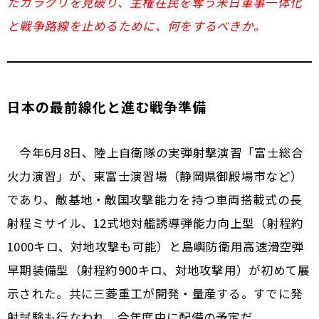
たカラクリを見破り、主権在民を奪う米日軍事一体化
と戦争路線を止めるために、何をするべきか。
日本の最前線化と進む戦争準備
今年6月8日、陸上自衛隊の実弾射撃演習「富士総合
火力演習」が、東富士演習場（静岡県御殿場市など）
であり、敵基地・敵国攻撃能力を持つ車両搭載式の長
射程ミサイル、12式地対艦誘導弾能力向上型（射程約
1000キロ、対地攻撃も可能）と島嶼防衛用高速滑空弾
早期装備型（射程約900キロ、対地攻撃用）が初めて展
示された。共に三菱重工が開発・量産する。すでに発
射試験も行なわれ、今年度中に配備の予定だ。