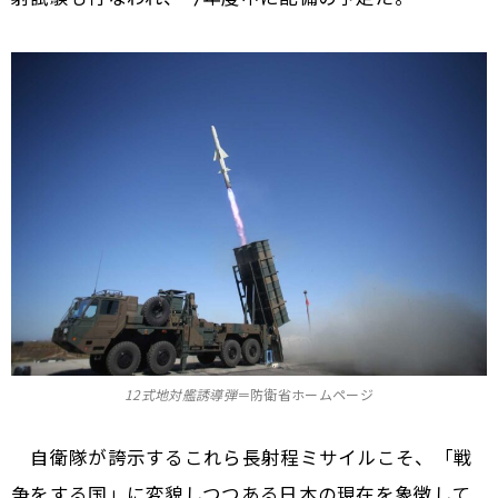
12式地対艦誘導弾
＝防衛省ホームページ
自衛隊が誇示するこれら長射程ミサイルこそ、「戦
争をする国」に変貌しつつある日本の現在を象徴して