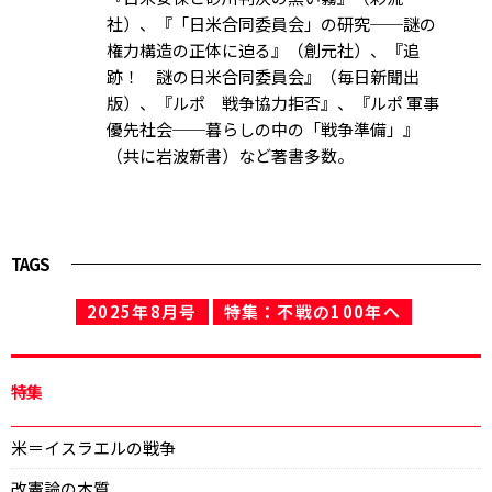
社）、『「日米合同委員会」の研究──謎の
権力構造の正体に迫る』（創元社）、『追
跡！ 謎の日米合同委員会』（毎日新聞出
版）、『ルポ 戦争協力拒否』、『ルポ 軍事
優先社会──暮らしの中の「戦争準備」』
（共に岩波新書）など著書多数。
TAGS
2025年8月号
特集：不戦の100年へ
特集
米＝イスラエルの戦争
改憲論の本質