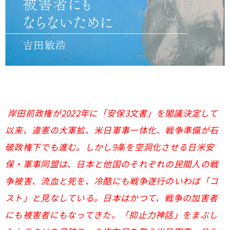
岸田前政権が2022年に「安保3文書」を閣議決定して
以来、違憲の大軍拡、米日軍事一体化、戦争準備が石
破政権下でも進む。しかし9条を空洞化させる日米安
保・軍事同盟は、日本と他国のそれぞれの民間人の戦
争被害、流血と死を、冷酷にも戦争遂行のいわば「コ
スト」と見なしている。日本はかつて、戦争の加害者
にも被害者にもなってきた。「抑止力神話」をまぶし