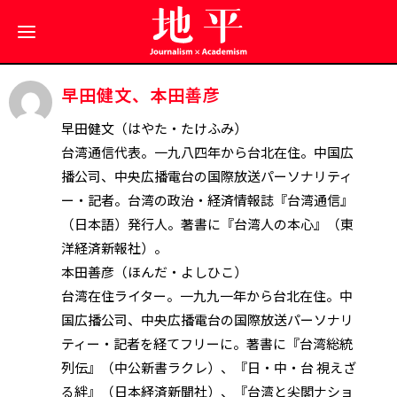
早田健文、本田善彦
早田健文（はやた・たけふみ）
台湾通信代表。一九八四年から台北在住。中国広
播公司、中央広播電台の国際放送パーソナリティ
ー・記者。台湾の政治・経済情報誌『台湾通信』
（日本語）発行人。著書に『台湾人の本心』（東
洋経済新報社）。
本田善彦（ほんだ・よしひこ）
台湾在住ライター。一九九一年から台北在住。中
国広播公司、中央広播電台の国際放送パーソナリ
ティー・記者を経てフリーに。著書に『台湾総統
列伝』（中公新書ラクレ）、『日・中・台 視えざ
る絆』（日本経済新聞社）、『台湾と尖閣ナショ