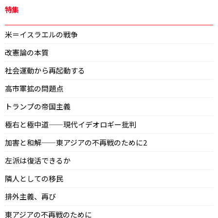
特集
米＝イスラエルの戦争
改憲論の本質
社会運動から再起動する
高市軍拡の問題点
トランプの帝国主義
極右と極中道——現代イデオロギー批判
加害と和解——東アジアの不再戦のために2
左派は復活できるか
隣人としての移民
排外主義、再び
東アジアの不再戦のために