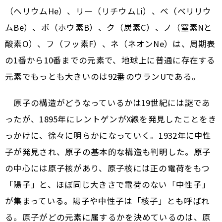
（ヘリウムHe）、リー（リチウムLi）、ベ（ベリリウ
ムBe）、ボ（ホウ素B）、ク（炭素C）、ノ（窒素Nと
酸素O）、フ（フッ素F）、ネ（ネオンNe）は、周期表
の1番から10番までの元素で、地球上に普通に存在する
元素でもっとも大きいのは92番のウランUである。
原子の構造がどうなっているかは19世紀には謎であ
ったが、1895年にレントゲンがX線を発見したことをき
っかけに、徐々に明らかになっていく。1932年に中性
子が発見され、原子の基本的な構造も判明した。原子
の中心には原子核があり、原子核には正の電荷をもつ
「陽子」と、ほぼ同じ大きさで電荷のない「中性子」
が集まっている。陽子や中性子は「核子」とも呼ばれ
る。原子がどの元素に属するかを決めているのは、原