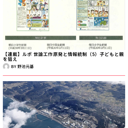
【連載】ルポ 世論工作――原発と情報統制（5）子どもと親
を狙え
BY
野池元基