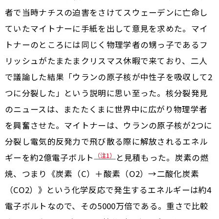
者で当時ナチスの迫害をさけてスウェーデンに亡命し
ていたマイトナーに手紙を出して意見を求めた。マイ
トナーのところには同じく物理学者の甥っ子であるフ
リッシュがたまたまクリスマス休暇で来ており、二人
で議論した結果「ウランの原子核が中性子を吸収して2
つに分裂した」という説明に思い至った。核分裂発見
のニュースは、またたくまに世界中に広がり物理学者
を興奮させた。マイトナーは、ウランの原子核が2つに
分裂し電気的反発力で飛び散る際に解放されるエネル
（注1）
ギーを約2億電子ボルト
と見積もった。炭素の燃
焼、つまり《炭素（C）＋酸素（O2）→二酸化炭素
（CO2）》という化学反応で発生するエネルギーは約4
電子ボルトなので、その5000万倍である。重さで比較