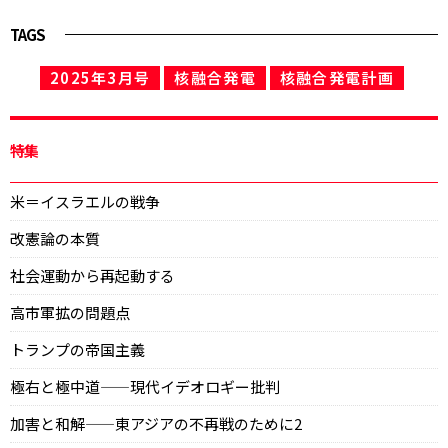
TAGS
2025年3月号
核融合発電
核融合発電計画
特集
米＝イスラエルの戦争
改憲論の本質
社会運動から再起動する
高市軍拡の問題点
トランプの帝国主義
極右と極中道——現代イデオロギー批判
加害と和解——東アジアの不再戦のために2