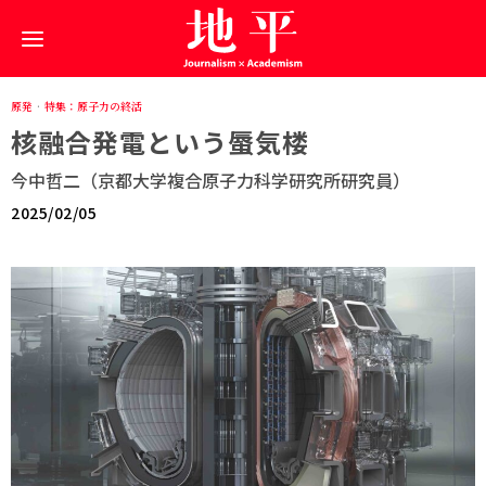
原発
·
特集：原子力の終活
核融合発電という蜃気楼
今中哲二（京都大学複合原子力科学研究所研究員）
2025/02/05