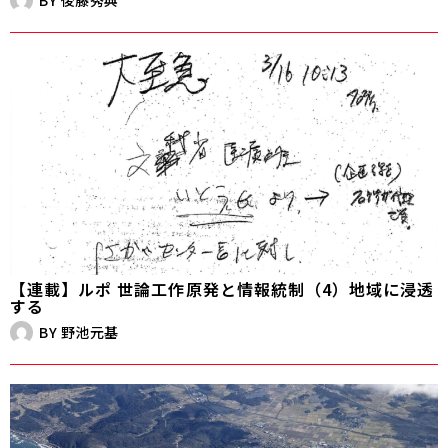
【連載】ルポ 世論工作――原発と情報統制（4）地域に浸透
する
BY
野池元基