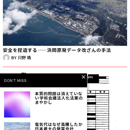
安全を捏造する——浜岡原発データ改ざんの手法
BY
只野 靖
DON'T MISS
本質的問題は消えていな
い――学術会議法人化法案の
まやかし
電気代はなぜ高騰したか――
日本最大の発電会社