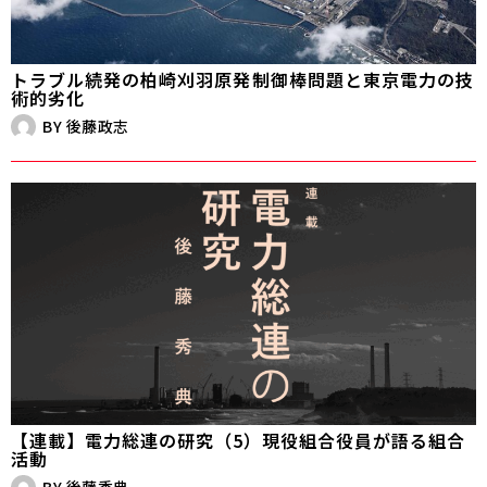
トラブル続発の柏崎刈羽原発――制御棒問題と東京電力の技
術的劣化
BY
後藤政志
【連載】電力総連の研究（5）現役組合役員が語る組合
活動
BY
後藤秀典