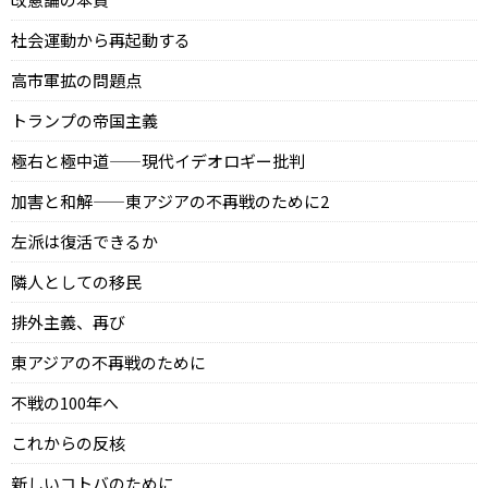
社会運動から再起動する
高市軍拡の問題点
トランプの帝国主義
極右と極中道——現代イデオロギー批判
加害と和解——東アジアの不再戦のために2
左派は復活できるか
隣人としての移民
排外主義、再び
東アジアの不再戦のために
不戦の100年へ
これからの反核
新しいコトバのために