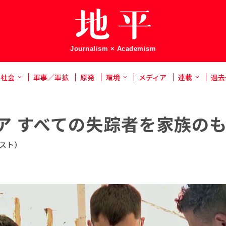
Journalism × Academism
社会
軍事／軍拡
原発
環境
メディア
連載
過去
ア すべての失踪者を家族の
スト）