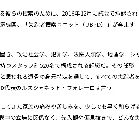
彼らの捜索のために、2016年12月に議会で承認され
家機関、「失踪者捜索ユニット（UBPD）」が奔走す
を置き、政治社会学、犯罪学、法医人類学、地理学、ジ
持つスタッフ計520名で構成される組織だ。その任務
と思われる遺骨の身元特定を通して、すべての失踪者
PD代表のルスジャネット・フォレーロは言う。
してきた家族の痛みや苦しみを、少しでも早く和らげ
内戦中の立場に関係なく、先入観や偏見抜きで、どんな