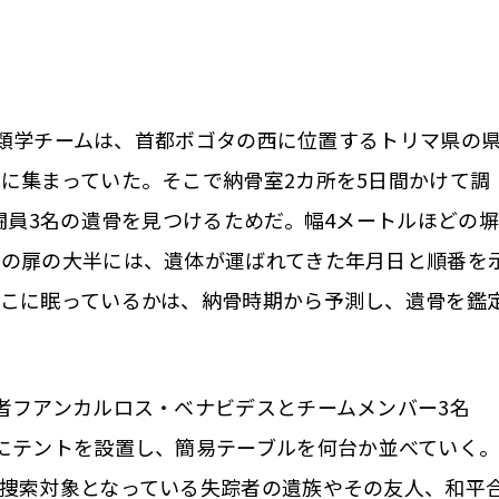
医人類学チームは、首都ボゴタの西に位置するトリマ県の
に集まっていた。そこで納骨室2カ所を5日間かけて調
戦闘員3名の遺骨を見つけるためだ。幅4メートルほどの塀
室の扉の大半には、遺体が運ばれてきた年月日と順番を
こに眠っているかは、納骨時期から予測し、遺骨を鑑
者フアンカルロス・ベナビデスとチームメンバー3名
にテントを設置し、簡易テーブルを何台か並べていく
捜索対象となっている失踪者の遺族やその友人、和平