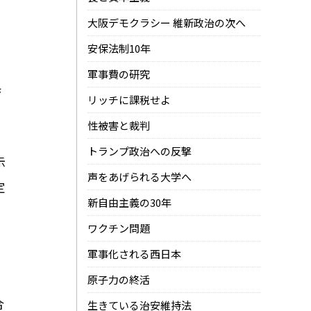
大阪デモクラシー 維新政治の次へ
安保法制10年
軍事費の研究
県
リッチに課税せよ
性被害と裁判
トランプ政治への反撃
示
声をあげられる大学へ
定
新自由主義の30年
ワクチン問題
軍事化される西日本
。
原子力の終活
合
生きている治安維持法