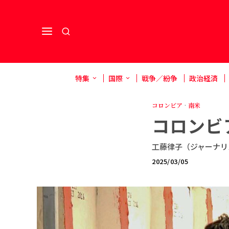
特集
国際
戦争／紛争
政治経済
コロンビア
·
南米
コロンビ
工藤律子（ジャーナリ
2025/03/05