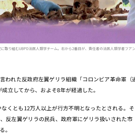
取り組むUBPD法医人類学チーム。右から2番目が、責任者の法医人類学者フアンカル
言われた反政府左翼ゲリラ組織「コロンビア革命軍（
意が成立してから、およそ8年が経過した。
少なくとも12万人以上が行方不明となったとされる。そ
ラ、反左翼ゲリラの民兵、政府軍にゲリラ扱いされた市
る。