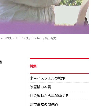
ロス・ベナビデス。Photo by 篠田有史
通
特集
米＝イスラエルの戦争
改憲論の本質
社会運動から再起動する
高市軍拡の問題点