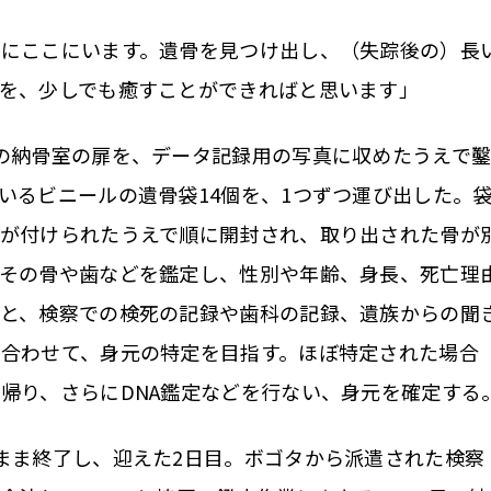
にここにいます。遺骨を見つけ出し、（失踪後の）長
を、少しでも癒すことができればと思います」
の納骨室の扉を、データ記録用の写真に収めたうえで
いるビニールの遺骨袋14個を、1つずつ運び出した。
札が付けられたうえで順に開封され、取り出された骨が
、その骨や歯などを鑑定し、性別や年齢、身長、死亡理
タと、検察での検死の記録や歯科の記録、遺族からの聞
合わせて、身元の特定を目指す。ほぼ特定された場合
帰り、さらにDNA鑑定などを行ない、身元を確定する
まま終了し、迎えた2日目。ボゴタから派遣された検察