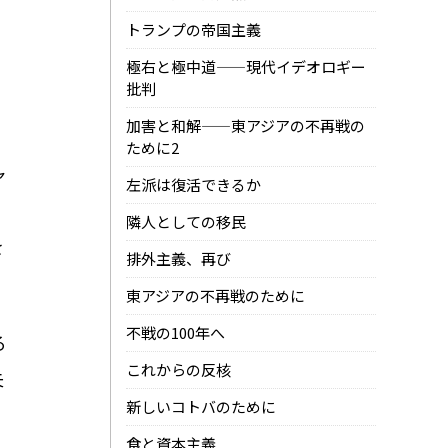
トランプの帝国主義
極右と極中道——現代イデオロギー
批判
加害と和解——東アジアの不再戦の
ために2
ャ
左派は復活できるか
隣人としての移民
を
排外主義、再び
東アジアの不再戦のために
不戦の100年へ
る
これからの反核
失
新しいコトバのために
食と資本主義