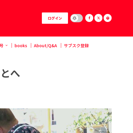
ログイン
号
books
About/Q&A
サブスク登録
もとへ