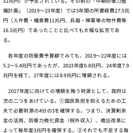
32兆円）が予定されている。その前の「中期防衛力整
備計画」（2019～23年度）では5年間の所要経費27.5兆
円（人件費・糧食費11兆円、兵器・弾薬等の物件費等
16.5兆円）であったことと比べても大幅な拡充であ
る。
各年度の防衛費予算額でみても、2019～22年度には
5.2～5.4兆円であったが、2023年度6.8兆円、24年度7.9
兆円を経て、27年度には8.9兆円に増額される。
2027年度に向けての増額を賄う財源として、政府は
次の二つをあげている。①国民負担を抑えるための工
夫で必要財源の4分の3を確保する。つまり、決算剰余
金の活用、防衛力強化資金（税外収入）、歳出改革に
よって毎年度3兆円を確保する。②それでも不足する毎