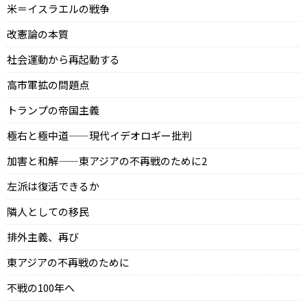
米＝イスラエルの戦争
改憲論の本質
社会運動から再起動する
高市軍拡の問題点
トランプの帝国主義
極右と極中道——現代イデオロギー批判
加害と和解——東アジアの不再戦のために2
左派は復活できるか
隣人としての移民
排外主義、再び
東アジアの不再戦のために
不戦の100年へ