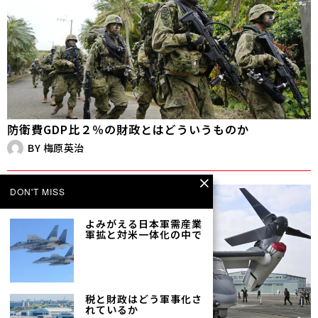
防衛費GDP比２％の財政とはどういうものか
BY
梅原英治
DON'T MISS
よみがえる日本軍需産業――
軍拡と対米一体化の中で
税と財政はどう軍事化さ
れているか