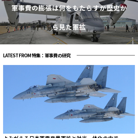
軍事費の膨張は何をもたらすか――歴史か
ら見た軍拡
LATEST FROM 特集：軍事費の研究
よみがえる日本軍需産業――軍拡と対米一体化の中で