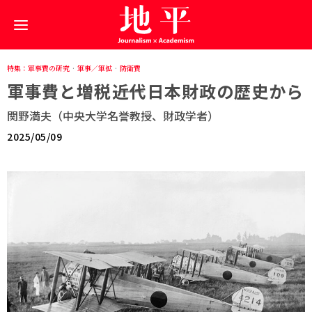
特集：軍事費の研究
·
軍事／軍拡
·
防衛費
軍事費と増税――近代日本財政の歴史から
関野満夫（中央大学名誉教授、財政学者）
2025/05/09