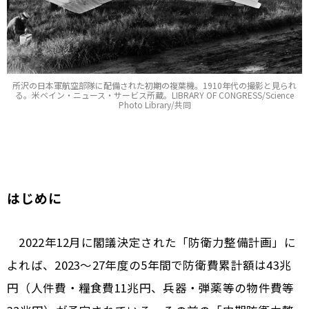
所沢の日本軍航空部隊に配備された初期の複葉機。1910年代の撮影と見られ
る。米ベイン・ニュース・サービス所蔵。LIBRARY OF CONGRESS/Science
Photo Library/共同
はじめに
2022年12月に閣議決定された「防衛力整備計画」に
よれば、2023～27年度の5年間で防衛費累計額は43兆
円（人件費・糧食費11兆円、兵器・弾薬等の物件費等