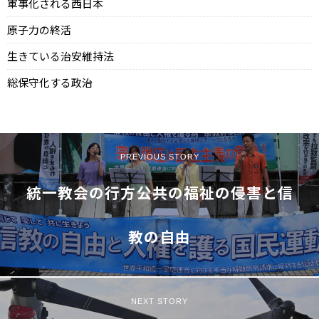
軍事化される西日本
原子力の終活
生きている治安維持法
総保守化する政治
PREVIOUS STORY
統一教会の行方――公共の福祉の侵害と信
教の自由
NEXT STORY