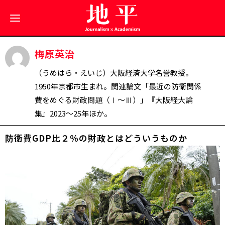
梅原英治
（うめはら・えいじ）大阪経済大学名誉教授。
1950年京都市生まれ。関連論文「最近の防衛関係
費をめぐる財政問題（Ⅰ～Ⅲ）」『大阪経大論
集』2023～25年ほか。
防衛費GDP比２％の財政とはどういうものか