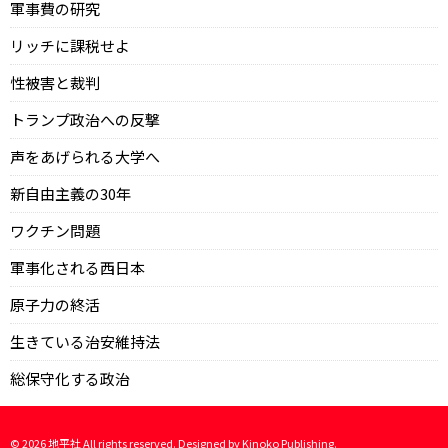
軍事費の研究
リッチに課税せよ
性被害と裁判
トランプ政治への反撃
声をあげられる大学へ
新自由主義の30年
ワクチン問題
軍事化される西日本
原子力の終活
生きている治安維持法
総保守化する政治
©
2026
地平社 All rights reserved. Designed by
Kinoko Publishing
.