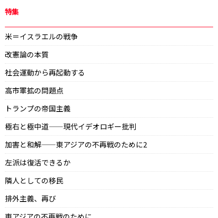
特集
米＝イスラエルの戦争
改憲論の本質
社会運動から再起動する
高市軍拡の問題点
トランプの帝国主義
極右と極中道——現代イデオロギー批判
加害と和解——東アジアの不再戦のために2
左派は復活できるか
隣人としての移民
排外主義、再び
東アジアの不再戦のために