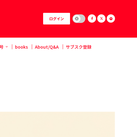
ログイン
号
books
About/Q&A
サブスク登録