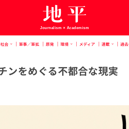
Journalism × Academism
社会
軍事／軍拡
原発
環境
メディア
連載
過去
クチンをめぐる不都合な現実
）