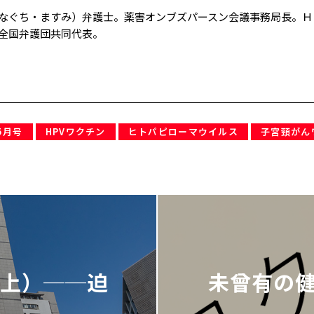
なぐち・ますみ）弁護士。薬害オンブズパースン会議事務局長。Ｈ
全国弁護団共同代表。
5月号
HPVワクチン
ヒトパピローマウイルス
子宮頸がん
（上）──迫
未曾有の健