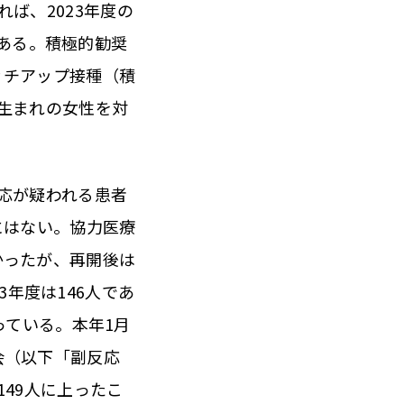
ば、2023年度の
％である。積極的勧奨
ッチアップ接種（積
度生まれの女性を対
応が疑われる患者
にはない。協力医療
かったが、再開後は
23年度は146人であ
っている。本年1月
会（以下「副反応
149人に上ったこ