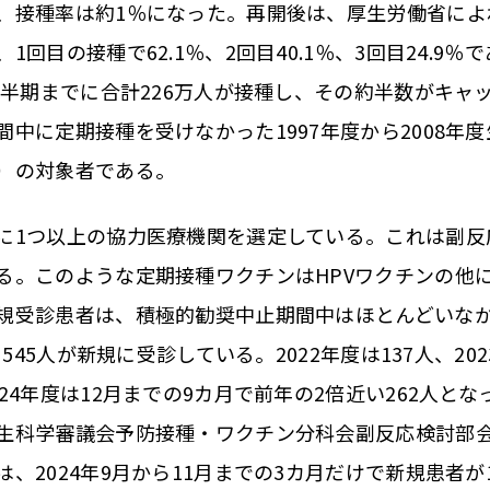
、接種率は約1％になった。再開後は、厚生労働省によれ
1回目の接種で62.1％、2回目40.1％、3回目24.9
年上半期までに合計226万人が接種し、その約半数がキャ
間中に定期接種を受けなかった1997年度から2008年
）の対象者である。
1つ以上の協力医療機関を選定している。これは副反
る。このような定期接種ワクチンはHPVワクチンの他
規受診患者は、積極的勧奨中止期間中はほとんどいな
に545人が新規に受診している。2022年度は137人、20
24年度は12月までの9カ月で前年の2倍近い262人とな
生科学審議会予防接種・ワクチン分科会副反応検討部
、2024年9月から11月までの3カ月だけで新規患者が