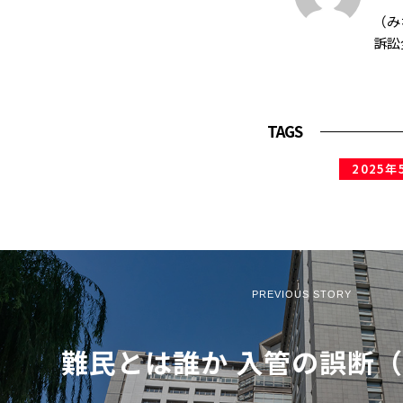
（み
訴訟
TAGS
2025年
PREVIOUS STORY
難民とは誰か 入管の誤断