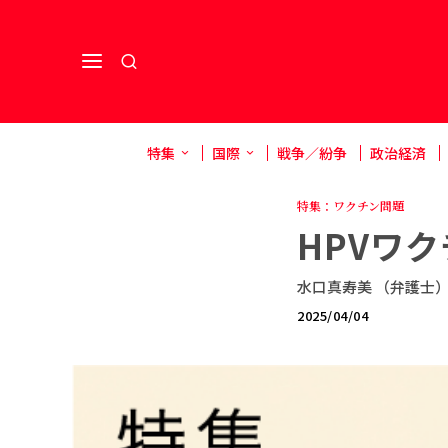
特集
国際
戦争／紛争
政治経済
特集：ワクチン問題
HPVワ
水口真寿美 （弁護士
2025/04/04