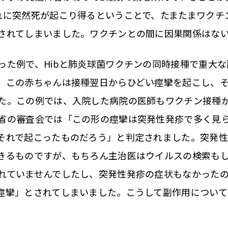
れに突然死が起こり得るということで、たまたまワクチ
されてしまいました。ワクチンとの間に因果関係はな
た例で、Hibと肺炎球菌ワクチンの同時接種で重大な
。この赤ちゃんは接種翌日からひどい痙攣を起こし、
た。この例では、入院した病院の医師もワクチン接種
省の審査会では「この形の痙攣は突発性発疹で多く見
それで起こったものだろう」と判定されました。突発
きるものですが、もちろん主治医はウイルスの検索も
れていませんでしたし、突発性発疹の症状もなかった
痙攣」とされてしまいました。こうして副作用につい