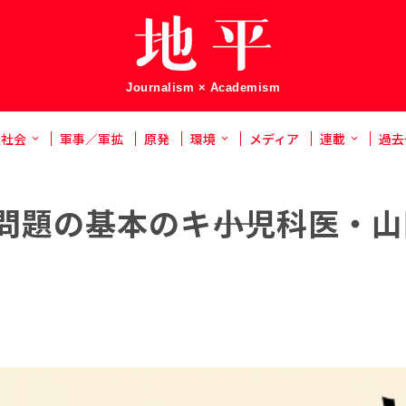
Journalism × Academism
社会
軍事／軍拡
原発
環境
メディア
連載
過去
問題の基本のキ――小児科医・