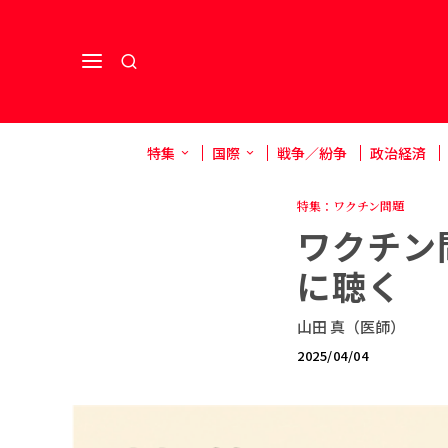
特集
国際
戦争／紛争
政治経済
特集：ワクチン問題
ワクチン
に聴く
山田 真（医師）
2025/04/04