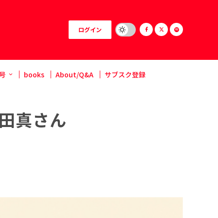
ログイン
号
books
About/Q&A
サブスク登録
山田真さん