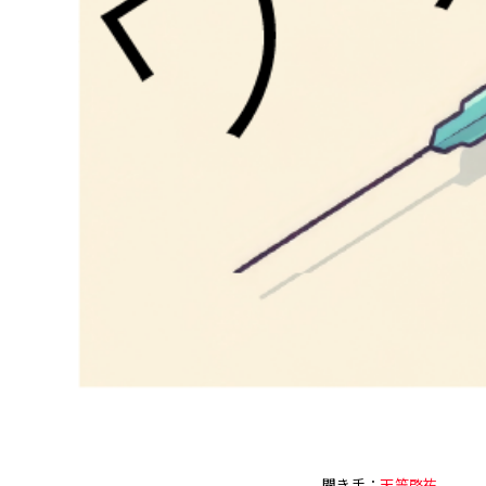
聞き手：
天笠啓祐