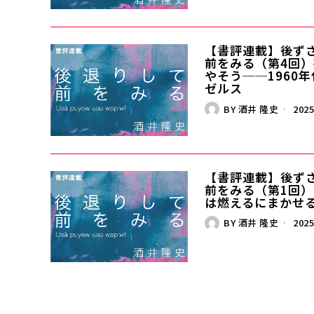
【書評連載】後ず
前をみる（第4回
やそう──1960
ゼルス
BY
酒井 隆史
2025
【書評連載】後ず
前をみる（第1回
は燃えるにまかせ
BY
酒井 隆史
2025