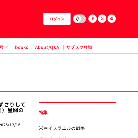
ログイン
号
books
About/Q&A
サブスク登録
ずさりして
回）星間の
特集
025/12/16
米＝イスラエルの戦争