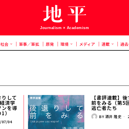
Journalism × Academism
社会
軍事／軍拡
原発
環境
メディア
連載
過去
さりして
【書評連載】後
）経済学
前をみる（第5
ソンを導
逃亡者たち
の1）
BY
酒井 隆史
2
/07/04