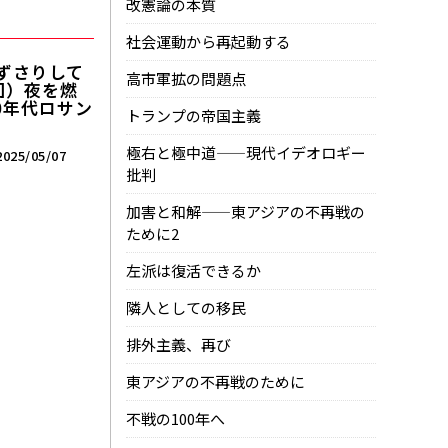
改憲論の本質
社会運動から再起動する
ずさりして
高市軍拡の問題点
回）夜を燃
0年代ロサン
トランプの帝国主義
極右と極中道——現代イデオロギー
025/05/07
批判
加害と和解——東アジアの不再戦の
ために2
左派は復活できるか
隣人としての移民
排外主義、再び
東アジアの不再戦のために
不戦の100年へ