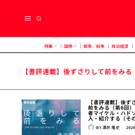
特集
国際
戦争／紛争
政治経済
【書評連載】後ずさりして前をみる
【書評連載】後ず
前をみる（第6回
者マイケル・ハド
入・紹介する（そ
BY
酒井 隆史
2026