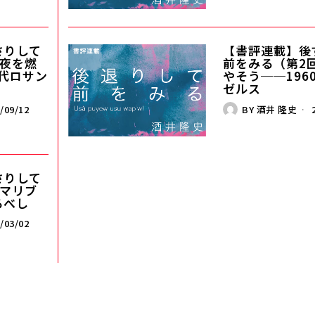
さりして
【書評連載】後
）夜を燃
前をみる（第2
年代ロサン
やそう──196
ゼルス
/09/12
BY
酒井 隆史
2
さりして
）マリブ
るべし
/03/02