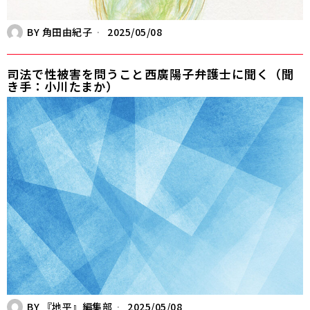
BY
角田由紀子
2025/05/08
司法で性被害を問うこと――西廣陽子弁護士に聞く（聞
き手：小川たまか）
BY
『地平』編集部
2025/05/08