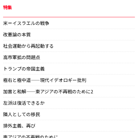
特集
米＝イスラエルの戦争
改憲論の本質
社会運動から再起動する
高市軍拡の問題点
トランプの帝国主義
極右と極中道——現代イデオロギー批判
加害と和解——東アジアの不再戦のために2
左派は復活できるか
隣人としての移民
排外主義、再び
東アジアの不再戦のために