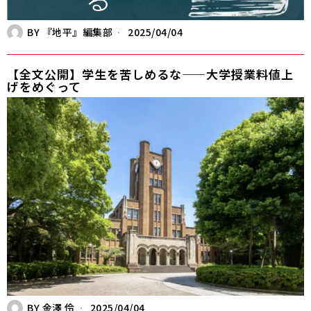
BY
『地平』編集部
2025/04/04
【全文公開】学生を苦しめるな——大学授業料値上
げをめぐって
BY
金澤 伶
2025/04/04