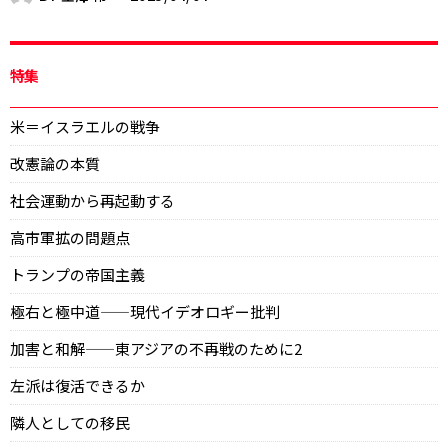
特集
米＝イスラエルの戦争
改憲論の本質
社会運動から再起動する
高市軍拡の問題点
トランプの帝国主義
極右と極中道——現代イデオロギー批判
加害と和解——東アジアの不再戦のために2
左派は復活できるか
隣人としての移民