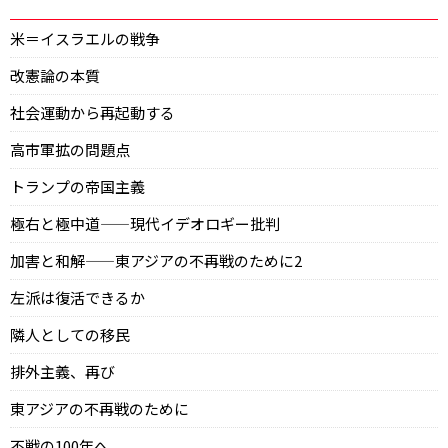
米＝イスラエルの戦争
改憲論の本質
社会運動から再起動する
高市軍拡の問題点
トランプの帝国主義
極右と極中道——現代イデオロギー批判
加害と和解——東アジアの不再戦のために2
左派は復活できるか
隣人としての移民
排外主義、再び
東アジアの不再戦のために
不戦の100年へ