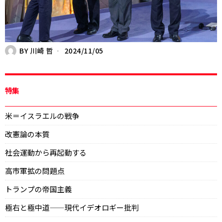
BY
川崎 哲
2024/11/05
特集
米＝イスラエルの戦争
改憲論の本質
社会運動から再起動する
高市軍拡の問題点
トランプの帝国主義
極右と極中道——現代イデオロギー批判