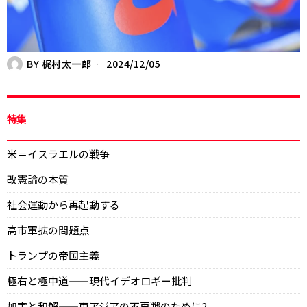
BY
梶村太一郎
2024/12/05
特集
米＝イスラエルの戦争
改憲論の本質
社会運動から再起動する
高市軍拡の問題点
トランプの帝国主義
極右と極中道——現代イデオロギー批判
加害と和解——東アジアの不再戦のために2