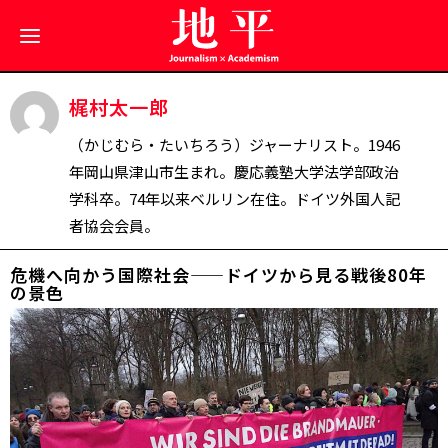
梶村太一郎
（かじむら・たいちろう）ジャーナリスト。1946
年岡山県津山市生まれ。慶応義塾大学法学部政治
学科卒。74年以来ベルリン在住。ドイツ外国人記
者協会会員。
危機へ向かう国際社会——ドイツから見る戦後80年
の景色