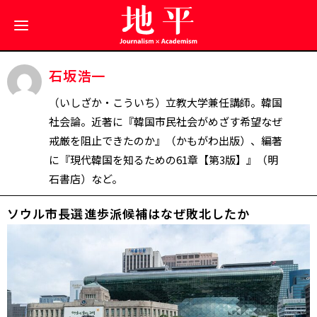
石坂浩一
（いしざか・こういち）立教大学兼任講師。韓国
社会論。近著に『韓国市民社会がめざす希望――なぜ
戒厳を阻止できたのか』（かもがわ出版）、編著
に『現代韓国を知るための61章【第3版】』（明
石書店）など。
ソウル市長選――進歩派候補はなぜ敗北したか