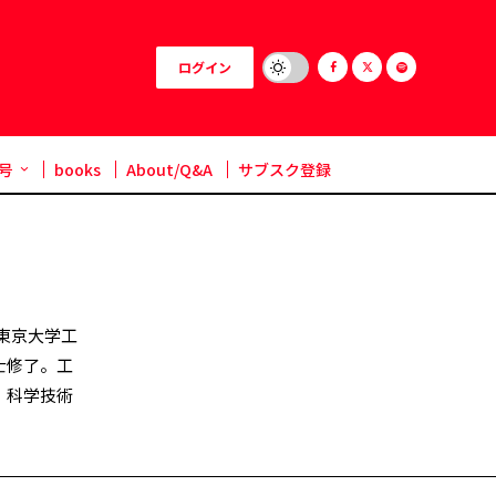
ログイン
号
books
About/Q&A
サブスク登録
、東京大学工
士修了。工
、科学技術