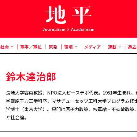
Journalism × Academism
社会
軍事／軍拡
原発
環境
メディア
連載
過去
鈴木達治郞
長崎大学客員教授、NPO法人ピースデポ代表。1951年生まれ
学部原子力工学科卒、マサチューセッツ工科大学プログラム修
学博士（東京大学）。専門は原子力政策、核軍縮・不拡散政策
と社会論。