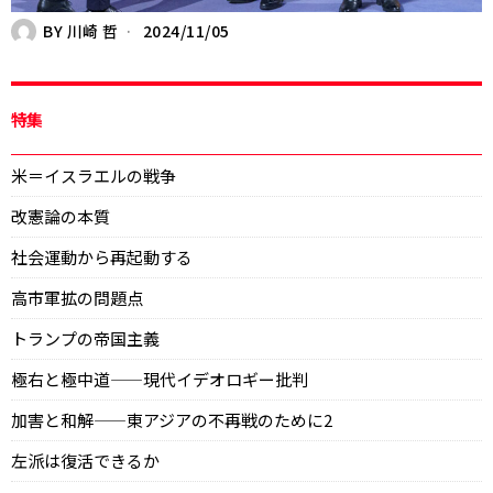
BY
川崎 哲
2024/11/05
特集
米＝イスラエルの戦争
改憲論の本質
社会運動から再起動する
高市軍拡の問題点
トランプの帝国主義
極右と極中道——現代イデオロギー批判
加害と和解——東アジアの不再戦のために2
左派は復活できるか