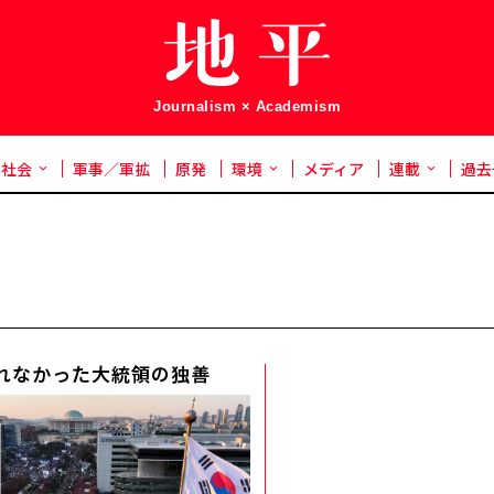
Journalism × Academism
社会
軍事／軍拡
原発
環境
メディア
連載
過去
れなかった大統領の独善