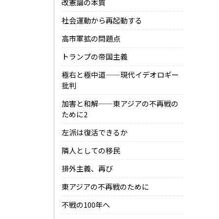
改憲論の本質
社会運動から再起動する
高市軍拡の問題点
トランプの帝国主義
極右と極中道——現代イデオロギー
批判
加害と和解——東アジアの不再戦の
ために2
左派は復活できるか
隣人としての移民
排外主義、再び
東アジアの不再戦のために
不戦の100年へ