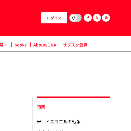
ログイン
号
books
About/Q&A
サブスク登録
特集
米＝イスラエルの戦争