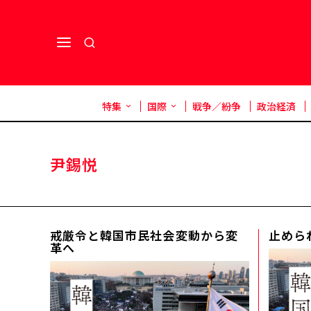
特集
国際
戦争／紛争
政治経済
尹錫悦
戒厳令と韓国市民社会――変動から変
止めら
革へ