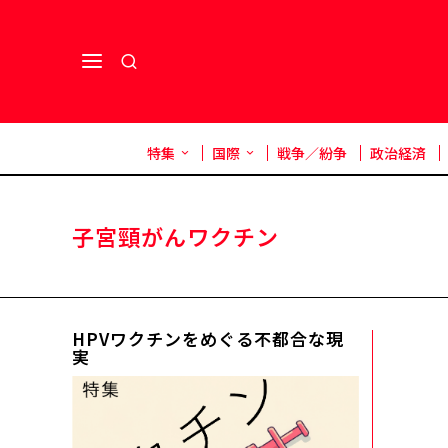
特集
国際
戦争／紛争
政治経済
子宮頸がんワクチン
HPVワクチンをめぐる不都合な現
実