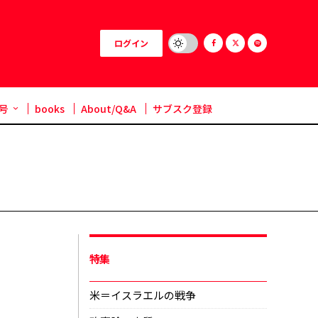
ログイン
号
books
About/Q&A
サブスク登録
特集
米＝イスラエルの戦争