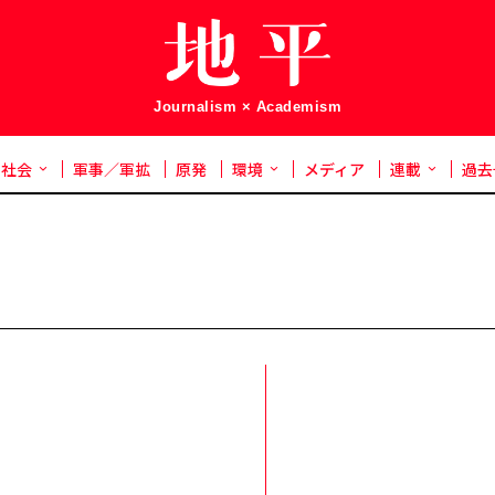
Journalism × Academism
社会
軍事／軍拡
原発
環境
メディア
連載
過去