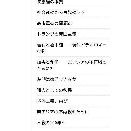
改憲論の本質
社会運動から再起動する
高市軍拡の問題点
トランプの帝国主義
極右と極中道——現代イデオロギー
批判
加害と和解——東アジアの不再戦の
ために2
左派は復活できるか
隣人としての移民
排外主義、再び
東アジアの不再戦のために
不戦の100年へ