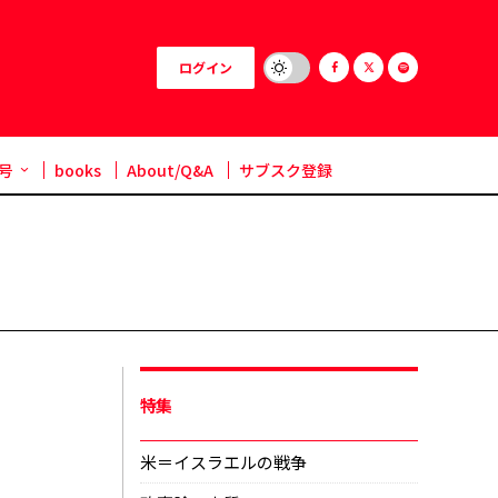
ログイン
号
books
About/Q&A
サブスク登録
特集
米＝イスラエルの戦争