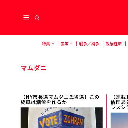
特集
国際
戦争／紛争
政治経済
マムダニ
【NY市長選マムダニ氏当選】この
【連載】
旋風は潮流を作るか
倫理あ
レスシ