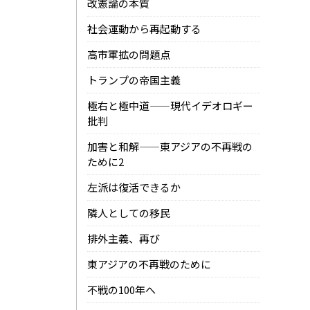
改憲論の本質
社会運動から再起動する
高市軍拡の問題点
トランプの帝国主義
極右と極中道——現代イデオロギー
批判
加害と和解——東アジアの不再戦の
ために2
左派は復活できるか
隣人としての移民
排外主義、再び
東アジアの不再戦のために
不戦の100年へ