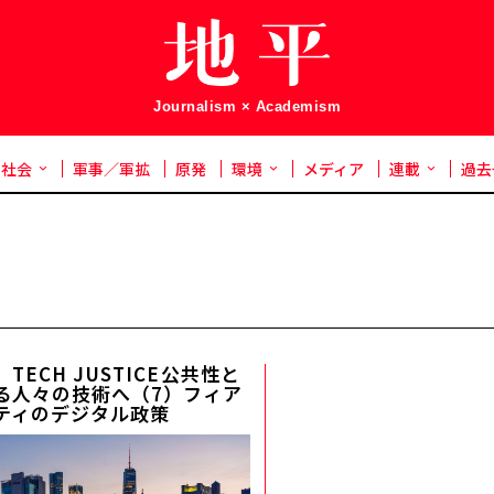
Journalism × Academism
社会
軍事／軍拡
原発
環境
メディア
連載
過去
TECH JUSTICE――公共性と
る人々の技術へ（7）フィア
ティのデジタル政策