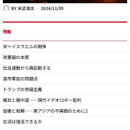
BY
末近浩太
2024/11/05
特集
米＝イスラエルの戦争
改憲論の本質
社会運動から再起動する
高市軍拡の問題点
トランプの帝国主義
極右と極中道——現代イデオロギー批判
加害と和解——東アジアの不再戦のために2
左派は復活できるか