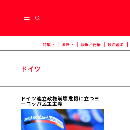
特集
国際
戦争／紛争
政治経済
ドイツ
ドイツ連立政権崩壊――危機に立つヨ
ーロッパ民主主義