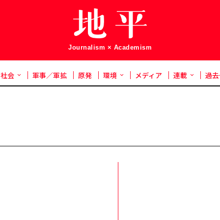
Journalism × Academism
社会
軍事／軍拡
原発
環境
メディア
連載
過去