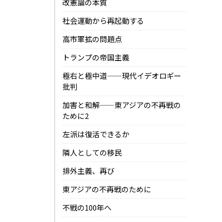
改憲論の本質
社会運動から再起動する
高市軍拡の問題点
トランプの帝国主義
極右と極中道——現代イデオロギー
批判
加害と和解——東アジアの不再戦の
ために2
左派は復活できるか
隣人としての移民
排外主義、再び
東アジアの不再戦のために
不戦の100年へ