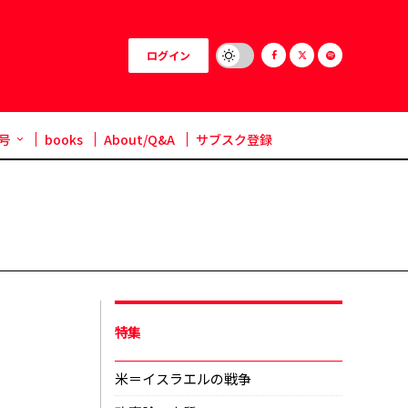
ログイン
号
books
About/Q&A
サブスク登録
特集
米＝イスラエルの戦争