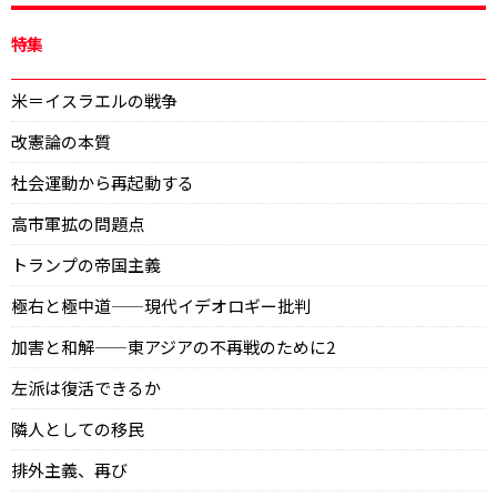
特集
米＝イスラエルの戦争
改憲論の本質
社会運動から再起動する
高市軍拡の問題点
トランプの帝国主義
極右と極中道——現代イデオロギー批判
加害と和解——東アジアの不再戦のために2
左派は復活できるか
隣人としての移民
排外主義、再び