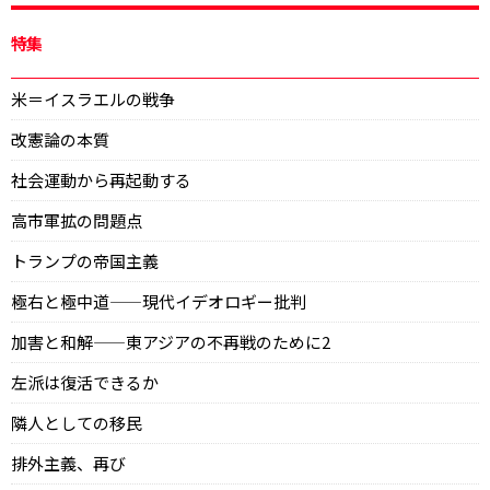
特集
米＝イスラエルの戦争
改憲論の本質
社会運動から再起動する
高市軍拡の問題点
トランプの帝国主義
極右と極中道——現代イデオロギー批判
加害と和解——東アジアの不再戦のために2
左派は復活できるか
隣人としての移民
排外主義、再び