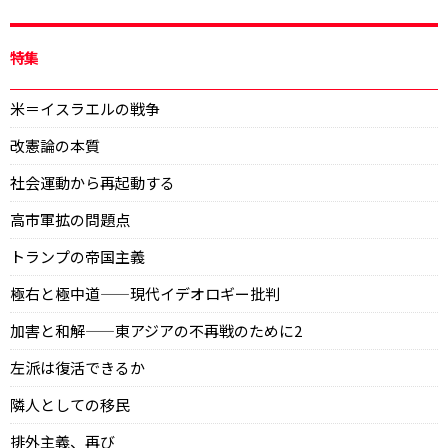
特集
米＝イスラエルの戦争
改憲論の本質
社会運動から再起動する
高市軍拡の問題点
トランプの帝国主義
極右と極中道——現代イデオロギー批判
加害と和解——東アジアの不再戦のために2
左派は復活できるか
隣人としての移民
排外主義、再び