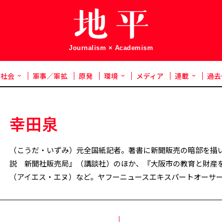
Journalism × Academism
社会
軍事／軍拡
原発
環境
メディア
連載
過去
幸田泉
（こうだ・いずみ）元全国紙記者。著書に新聞販売の暗部を描
説 新聞社販売局』（講談社）のほか、『大阪市の教育と財産
（アイエス・エヌ）など。ヤフーニュースエキスパートオーサ