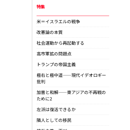
特集
米＝イスラエルの戦争
改憲論の本質
社会運動から再起動する
高市軍拡の問題点
トランプの帝国主義
極右と極中道——現代イデオロギー
批判
加害と和解——東アジアの不再戦の
ために2
左派は復活できるか
隣人としての移民