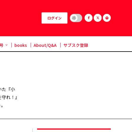
ログイン
号
books
About/Q&A
サブスク登録
いた『小
を守れ！』
ー。