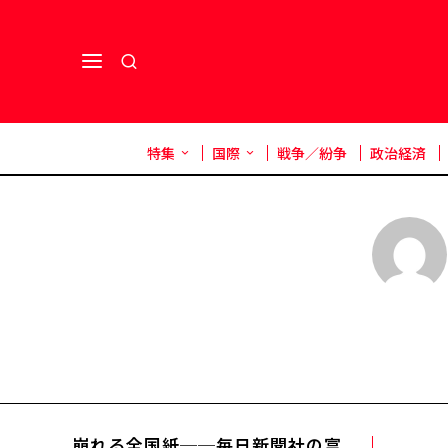
特集
国際
戦争／紛争
政治経済
崩れる全国紙──毎日新聞社の富