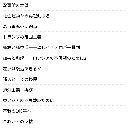
改憲論の本質
社会運動から再起動する
高市軍拡の問題点
トランプの帝国主義
極右と極中道——現代イデオロギー批判
加害と和解——東アジアの不再戦のために2
左派は復活できるか
隣人としての移民
排外主義、再び
東アジアの不再戦のために
不戦の100年へ
これからの反核