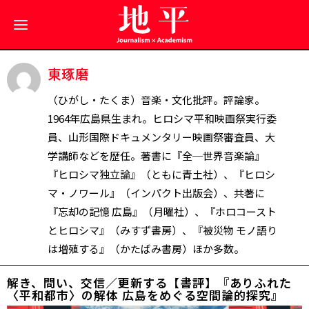
東琢磨
（ひがし・たくま）音楽・文化批評。評論家。
1964年広島県生まれ。ヒロシマ平和映画祭実行委
員、山形国際ドキュメンタリー映画祭審査員、大
学講師などを歴任。著書に『全─世界音楽論』
『ヒロシマ独立論』（ともに青土社）、『ヒロシ
マ・ノワール』（インパクト出版会）、共著に
『忘却の記憶 広島』（月曜社）、『ホロコースト
とヒロシマ』（みすず書房）、『被災物 モノ語り
は増殖する』（かたばみ書房）ほか多数。
解き、問い、交信／更新する【書評】『ありふれた
〈平和都市〉の解体 広島をめぐる空間論的探究』