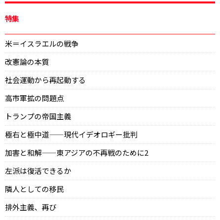
特集
米＝イスラエルの戦争
改憲論の本質
社会運動から再起動する
高市軍拡の問題点
トランプの帝国主義
極右と極中道——現代イデオロギー批判
加害と和解——東アジアの不再戦のために2
左派は復活できるか
隣人としての移民
排外主義、再び