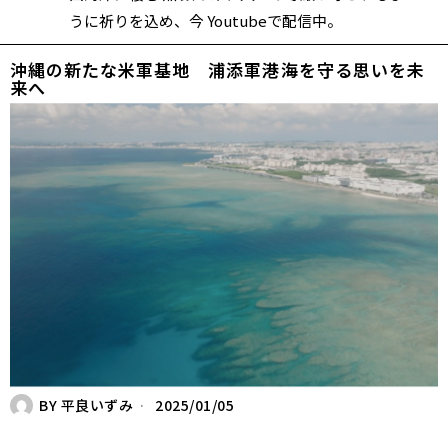
うに祈りを込め、今 Youtubeで配信中。
沖縄の新たな米軍基地 浦添軍港――海を守る思いを未
来へ
BY
平良いずみ
2025/01/05