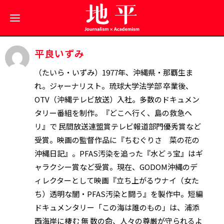
平良いずみ
（たいら・いずみ）1977年、沖縄県・那覇生ま
れ。ジャーナリスト。琉球大学法学部 卒業後、
OTV（沖縄テレビ放送）入社。多数のドキュメン
タリー番組を制作。『どこへ行く、島の救急ヘ
リ』で 民間放送連盟賞テレビ報道部門優秀賞など
受賞。映画の監督作品に『ちむぐりさ 菜の花の
沖縄日記』。PFAS汚染を追った『水どぅ宝』はギ
ャラクシー賞など受賞。現在、GODOM沖縄のデ
ィレクターとして映画『立ち上がるウナイ（女た
ち）透明な闇・PFAS汚染と闘う』を製作中。短編
ドキュメンタリー「この海は誰のもの」は、浦添
西海岸に棲む 無 数の命、人々の尊厳が守られるよ