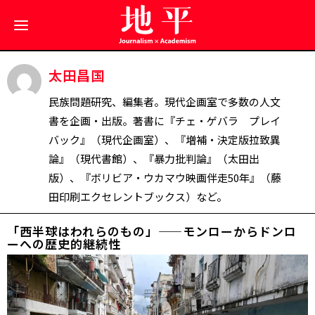
太田昌国
民族問題研究、編集者。現代企画室で多数の人文
書を企画・出版。著書に『チェ・ゲバラ プレイ
バック』（現代企画室）、『増補・決定版拉致異
論』（現代書館）、『暴力批判論』（太田出
版）、『ボリビア・ウカマウ映画伴走50年』（藤
田印刷エクセレントブックス）など。
「西半球はわれらのもの」——モンローからドンロ
ーへの歴史的継続性