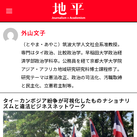
外山文子
（とやま・あやこ）筑波大学人文社会系准教授。
専門はタイ政治、比較政治学。早稲田大学政治経
済学部政治学科卒。公務員を経て京都大学大学院
アジア・アフリカ地域研究研究科博士課程修了。
研究テーマは憲法改正、政治の司法化、汚職取締
と民主化、立憲君主制等。
タイ－カンボジア紛争が可視化したもの――ナショナリ
ズムと違法ビジネスネットワーク