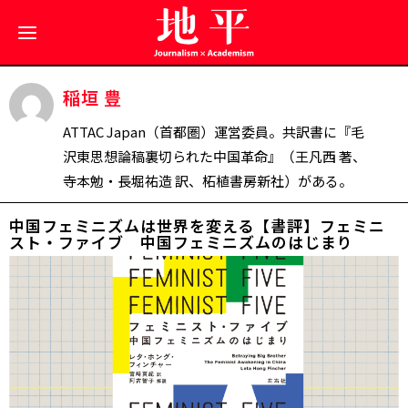
稲垣 豊
ATTAC Japan（首都圏）運営委員。共訳書に『毛
沢東思想論稿――裏切られた中国革命』（王凡西 著、
寺本勉・長堀祐造 訳、柘植書房新社）がある。
中国フェミニズムは世界を変える【書評】フェミニ
スト・ファイブ 中国フェミニズムのはじまり