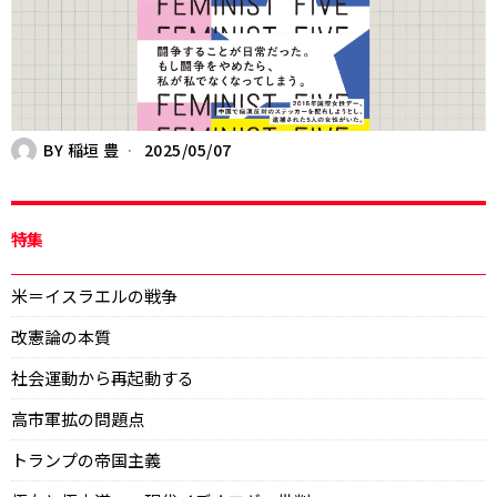
BY
稲垣 豊
2025/05/07
特集
米＝イスラエルの戦争
改憲論の本質
社会運動から再起動する
高市軍拡の問題点
トランプの帝国主義