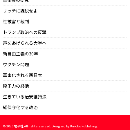
リッチに課税せよ
性被害と裁判
トランプ政治への反撃
声をあげられる大学へ
新自由主義の30年
ワクチン問題
軍事化される西日本
原子力の終活
生きている治安維持法
総保守化する政治
©
2026
地平社 All rights reserved. Designed by
Kinoko Publishing
.