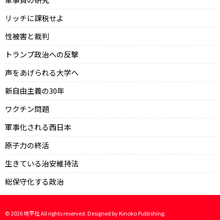
リッチに課税せよ
性被害と裁判
トランプ政治への反撃
声をあげられる大学へ
新自由主義の30年
ワクチン問題
軍事化される西日本
原子力の終活
生きている治安維持法
総保守化する政治
©
2026
地平社 All rights reserved. Designed by
Kinoko Publishing
.