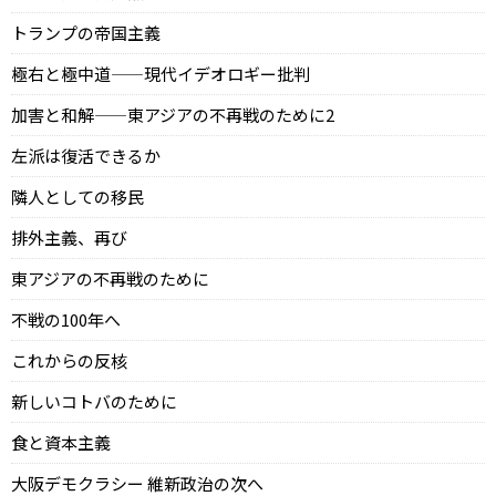
トランプの帝国主義
極右と極中道——現代イデオロギー批判
加害と和解——東アジアの不再戦のために2
左派は復活できるか
隣人としての移民
排外主義、再び
東アジアの不再戦のために
不戦の100年へ
これからの反核
新しいコトバのために
食と資本主義
大阪デモクラシー 維新政治の次へ