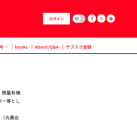
ログイン
号
books
About/Q&A
サブスク登録
。微量有機
バー等とし
学』（丸善出