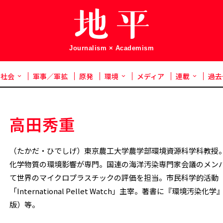
Journalism × Academism
社会
軍事／軍拡
原発
環境
メディア
連載
過去
高田秀重
（たかだ・ひでしげ）東京農工大学農学部環境資源科学科教授
化学物質の環境影響が専門。国連の海洋汚染専門家会議のメン
て世界のマイクロプラスチックの評価を担当。市民科学的活動
「International Pellet Watch」主宰。著書に『環境汚染化
版）等。