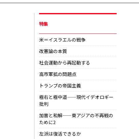
特集
米＝イスラエルの戦争
改憲論の本質
社会運動から再起動する
高市軍拡の問題点
トランプの帝国主義
極右と極中道——現代イデオロギー
批判
加害と和解——東アジアの不再戦の
ために2
左派は復活できるか