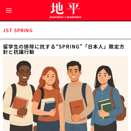
JST SPRING
留学生の排除に抗する――“SPRING”「日本人」限定方
針と抗議行動