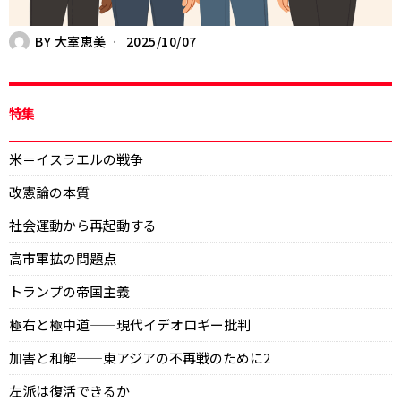
BY
大室恵美
2025/10/07
特集
米＝イスラエルの戦争
改憲論の本質
社会運動から再起動する
高市軍拡の問題点
トランプの帝国主義
極右と極中道——現代イデオロギー批判
加害と和解——東アジアの不再戦のために2
左派は復活できるか