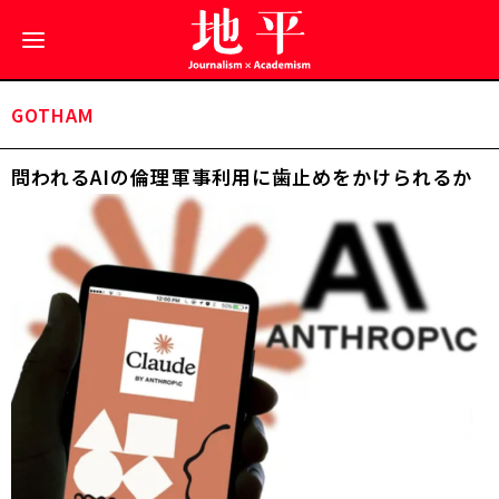
GOTHAM
問われるAIの倫理――軍事利用に歯止めをかけられるか