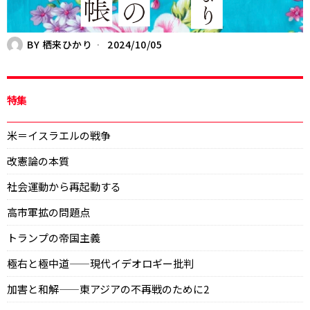
BY
栖来ひかり
2024/10/05
特集
米＝イスラエルの戦争
改憲論の本質
社会運動から再起動する
高市軍拡の問題点
トランプの帝国主義
極右と極中道——現代イデオロギー批判
加害と和解——東アジアの不再戦のために2