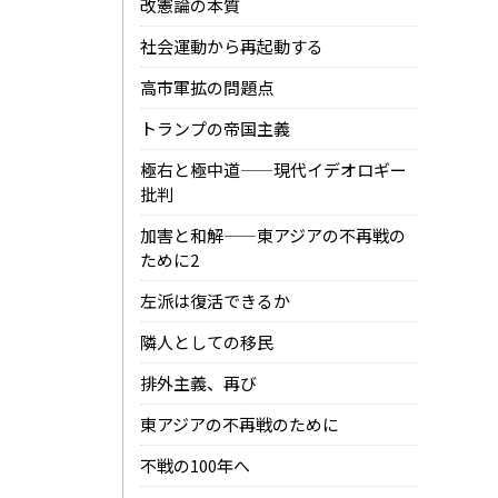
改憲論の本質
社会運動から再起動する
高市軍拡の問題点
トランプの帝国主義
極右と極中道——現代イデオロギー
批判
加害と和解——東アジアの不再戦の
ために2
左派は復活できるか
隣人としての移民
排外主義、再び
東アジアの不再戦のために
不戦の100年へ