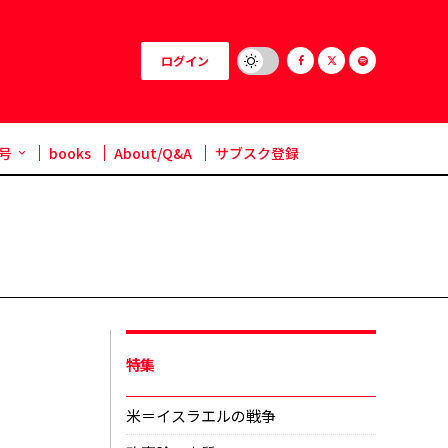
ログイン
号
books
About/Q&A
サブスク登録
特集
米＝イスラエルの戦争