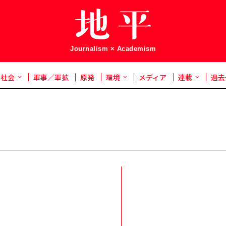
Journalism × Academism
社会
軍事／軍拡
原発
環境
メディア
連載
過去