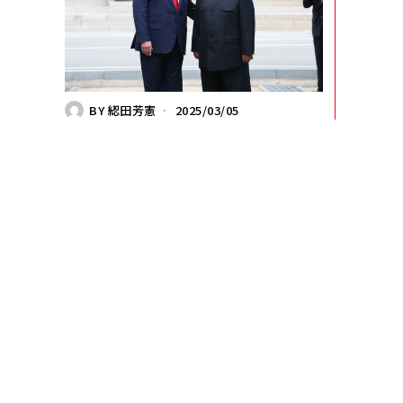
BY
綛田芳憲
2025/03/05