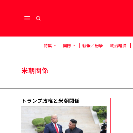
特集
国際
戦争／紛争
政治経済
米朝関係
トランプ政権と米朝関係