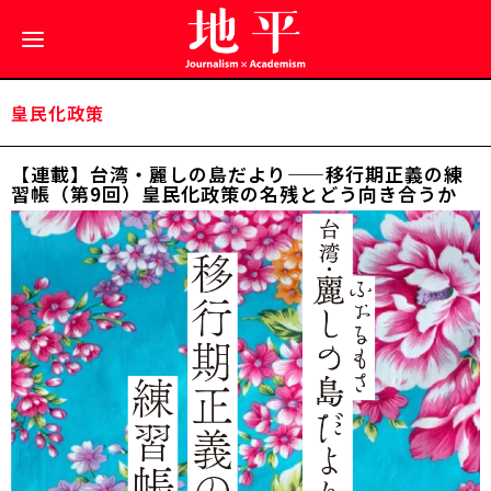
皇民化政策
【連載】台湾・麗しの島だより——移行期正義の練
習帳（第9回）皇民化政策の名残とどう向き合うか