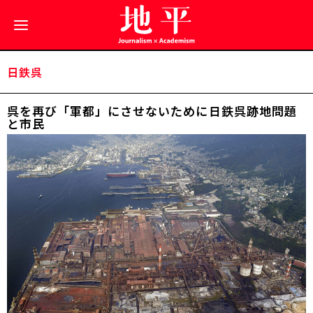
日鉄呉
呉を再び「軍都」にさせないために――日鉄呉跡地問題
と市民