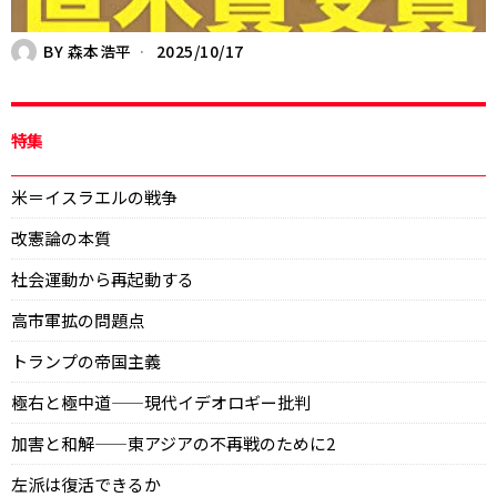
BY
森本浩平
2025/10/17
特集
米＝イスラエルの戦争
改憲論の本質
社会運動から再起動する
高市軍拡の問題点
トランプの帝国主義
極右と極中道——現代イデオロギー批判
加害と和解——東アジアの不再戦のために2
左派は復活できるか