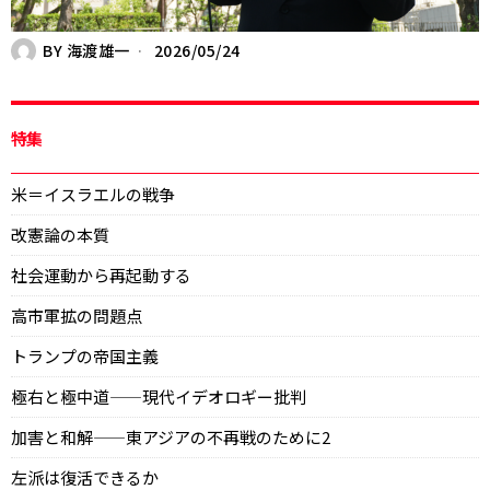
BY
海渡雄一
2026/05/24
特集
米＝イスラエルの戦争
改憲論の本質
社会運動から再起動する
高市軍拡の問題点
トランプの帝国主義
極右と極中道——現代イデオロギー批判
加害と和解——東アジアの不再戦のために2
左派は復活できるか