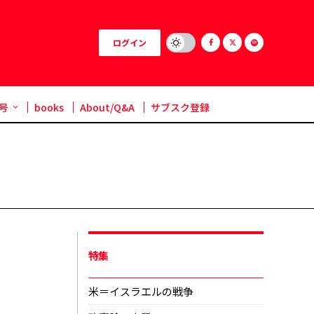
ログイン
号
books
About/Q&A
サブスク登録
特集
米＝イスラエルの戦争