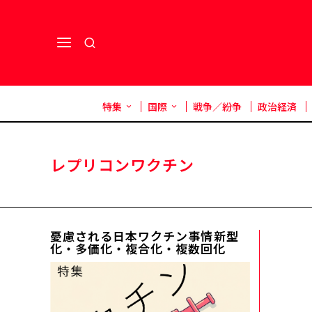
特集
国際
戦争／紛争
政治経済
レプリコンワクチン
憂慮される日本ワクチン事情――新型
化・多価化・複合化・複数回化