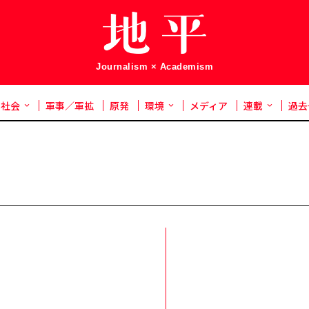
Journalism × Academism
社会
軍事／軍拡
原発
環境
メディア
連載
過去