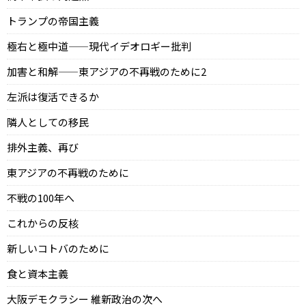
トランプの帝国主義
極右と極中道——現代イデオロギー批判
加害と和解——東アジアの不再戦のために2
左派は復活できるか
隣人としての移民
排外主義、再び
東アジアの不再戦のために
不戦の100年へ
これからの反核
新しいコトバのために
食と資本主義
大阪デモクラシー 維新政治の次へ